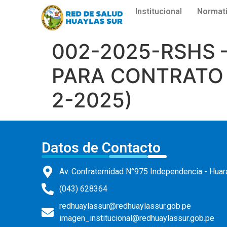
Institucional
Normat
002-2025-RSHS 
PARA CONTRATO 
2-2025)
Datos de Contacto
Av. Confraternidad N°975 Independencia - Huar
(043) 628364
redhuaylassur@redhuaylassur.gob.pe
imagen_institucional@redhuaylassur.gob.pe