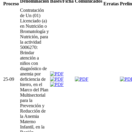
Denominación
Bases/Ficha
Comunicados
Proceso
Erratas
Preli
Contratación
de Un (01)
Licenciado (a)
en Nutrición o
Bromatología y
Nutrición, para
la actividad
5006270:
Brindar
atención a
niños con
diagnóstico de
anemia por
25-09
deficiencia de
hierro, en el
Marco del Plan
Multisectorial
para la
Prevención y
Reducción de
la Anemia
Materno
Infantil, en la