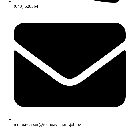
(043) 628364
redhuaylassur@redhuaylassur.gob.pe