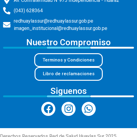
Av. Confraternidad N°975 Independencia - Huaraz
(043) 628364
redhuaylassur@redhuaylassur.gob.pe
imagen_institucional@redhuaylassur.gob.pe
Nuestro Compromiso
Terminos y Condiciones
Libro de reclamaciones
Siguenos
Derechos Reservados Red de Salud Huaylas Sur 2025