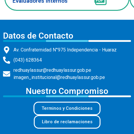
Evaluadores internos
Datos de Contacto
Av. Confraternidad N°975 Independencia - Huaraz
(043) 628364
redhuaylassur@redhuaylassur.gob.pe
imagen_institucional@redhuaylassur.gob.pe
Nuestro Compromiso
Terminos y Condiciones
Libro de reclamaciones