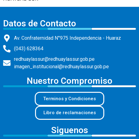
Datos de Contacto
Av. Confraternidad N°975 Independencia - Huaraz
(043) 628364
redhuaylassur@redhuaylassur.gob.pe
imagen_institucional@redhuaylassur.gob.pe
Nuestro Compromiso
Terminos y Condiciones
Libro de reclamaciones
Siguenos